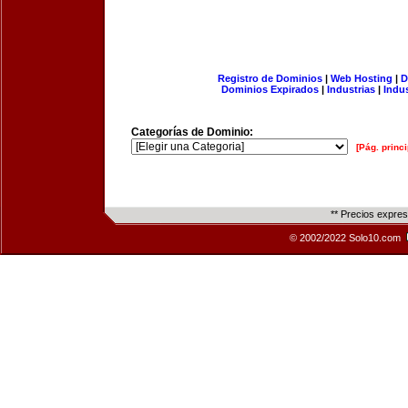
Registro de Dominios
|
Web Hosting
|
D
Dominios Expirados
|
Industrias
|
Indu
Categorías de Dominio:
[Pág. princi
** Precios expre
© 2002/2022 Solo10.com