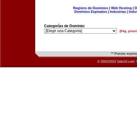
Registro de Dominios
|
Web Hosting
|
D
Dominios Expirados
|
Industrias
|
Indu
Categorías de Dominio:
[Pág. princi
** Precios expre
© 2002/2022 Solo10.com