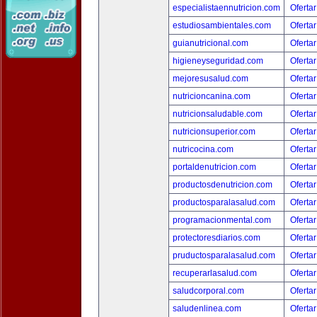
especialistaennutricion.com
Ofertar
estudiosambientales.com
Ofertar
guianutricional.com
Ofertar
higieneyseguridad.com
Ofertar
mejoresusalud.com
Ofertar
nutricioncanina.com
Ofertar
nutricionsaludable.com
Ofertar
nutricionsuperior.com
Ofertar
nutricocina.com
Ofertar
portaldenutricion.com
Ofertar
productosdenutricion.com
Ofertar
productosparalasalud.com
Ofertar
programacionmental.com
Ofertar
protectoresdiarios.com
Ofertar
pruductosparalasalud.com
Ofertar
recuperarlasalud.com
Ofertar
saludcorporal.com
Ofertar
saludenlinea.com
Ofertar