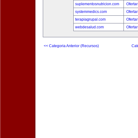
suplementosnutricion.com
Ofertar
systemmedics.com
Ofertar
terapiagrupal.com
Ofertar
webdesalud.com
Ofertar
<< Categoria Anterior (Recursos)
Cat